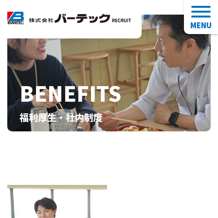
トップメッセージ
バーテックについて
オフィス紹介・現場
BENEFITS
福利厚生・社内制度
データで見るバーテック
福利厚生･社内制度
営業部 FSチーム