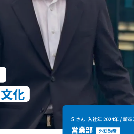
、
る文化
S
入社年 2024年 / 新
さん
営業部
外勤勤務