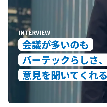
営業部 ISチーム
バーテックに向いてる人
INTERVIEW
新卒 募集要項
会議が多いのも
中途 募集要項
バーテックらしさ
意見を聞いてくれ